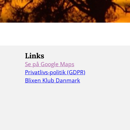
Links
Se på Google Maps
Se vores adresse på Google Maps
Privatlivs-politik (GDPR)
Læs vores privatlivs-politik
Blixen Klub Danmark
Skift til Blixen Klub Danmark websiden