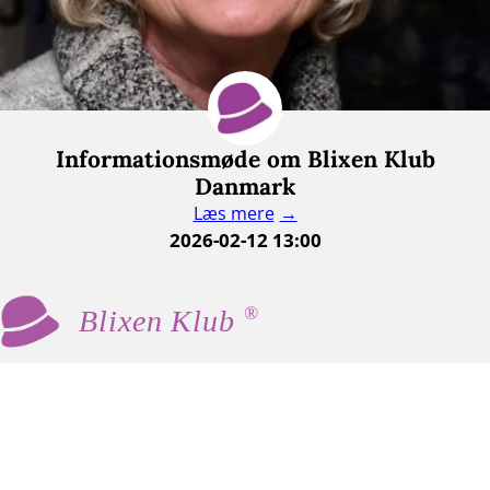
Informationsmøde om Blixen Klub
Danmark
Læs mere
2026-02-12 13:00
®
Blixen Klub
Blixen Klub er en social og kulturel klub for
kvinder 60+, som mødes med fast frekvens til
hyggeligt samvær, foredrag og andre
aktiviteter.