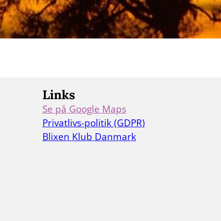
Links
Se på Google Maps
Se vores adresse på Google Maps
Privatlivs-politik (GDPR)
Læs vores privatlivs-politik
Blixen Klub Danmark
Skift til Blixen Klub Danmark websiden