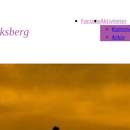
Forside
Aktiviteter
Komm
iksberg
Arkiv