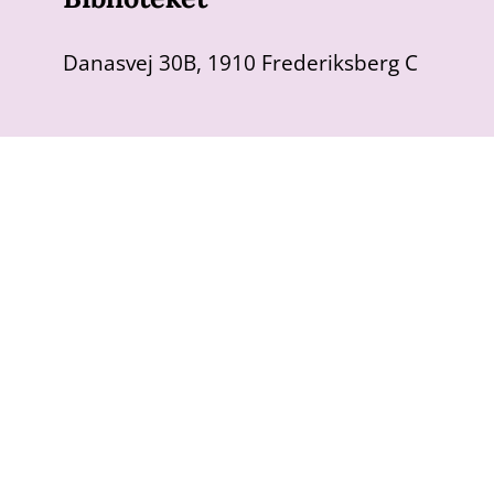
Danasvej 30B, 1910 Frederiksberg C
Blixen Klub
®
Blixen Klub er en social og kulturel klub for