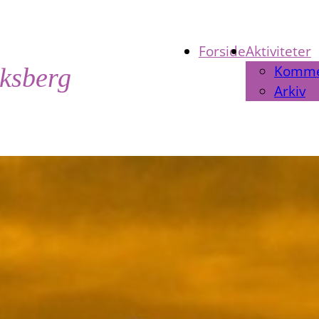
Forside
Aktiviteter
Komm
iksberg
Arkiv